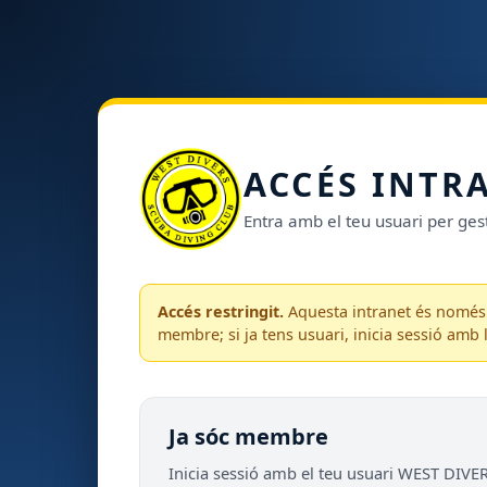
ACCÉS INTR
Entra amb el teu usuari per gest
Accés restringit.
Aquesta intranet és només 
membre; si ja tens usuari, inicia sessió amb 
Ja sóc membre
Inicia sessió amb el teu usuari WEST DIVE