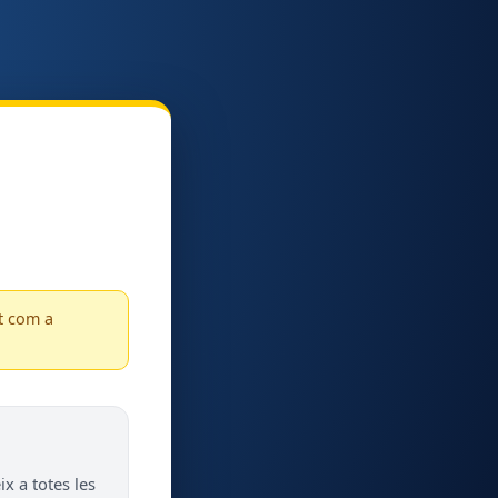
t com a
x a totes les