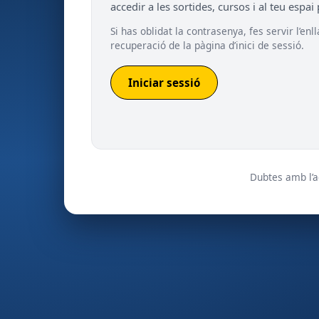
accedir a les sortides, cursos i al teu espai
Si has oblidat la contrasenya, fes servir l’enl
recuperació de la pàgina d’inici de sessió.
Iniciar sessió
Dubtes amb l’a