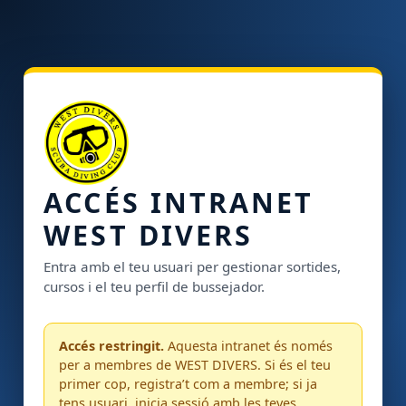
ACCÉS INTRANET
WEST DIVERS
Entra amb el teu usuari per gestionar sortides,
cursos i el teu perfil de bussejador.
Accés restringit.
Aquesta intranet és només
per a membres de WEST DIVERS. Si és el teu
primer cop, registra’t com a membre; si ja
tens usuari, inicia sessió amb les teves